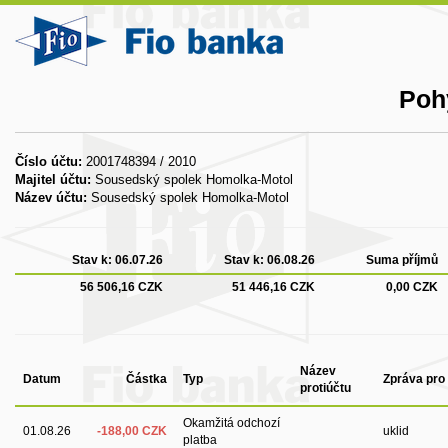
Poh
Číslo účtu:
2001748394 / 2010
Majitel účtu:
Sousedský spolek Homolka-Motol
Název účtu:
Sousedský spolek Homolka-Motol
Stav k:
06.07.26
Stav k:
06.08.26
Suma příjmů
56 506,16 CZK
51 446,16 CZK
0,00 CZK
Název
Datum
Částka
Typ
Zpráva pro
protiúčtu
Okamžitá odchozí
01.08.26
-188,00 CZK
uklid
platba