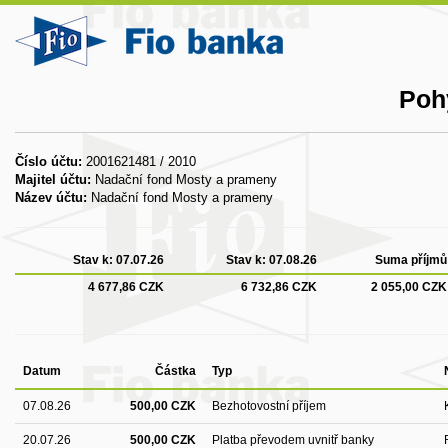
Poh
Číslo účtu:
2001621481 / 2010
Majitel účtu:
Nadační fond Mosty a prameny
Název účtu:
Nadační fond Mosty a prameny
Stav k:
07.07.26
Stav k:
07.08.26
Suma příjmů
4 677,86 CZK
6 732,86 CZK
2 055,00 CZK
Datum
Částka
Typ
07.08.26
500,00 CZK
Bezhotovostní příjem
20.07.26
500,00 CZK
Platba převodem uvnitř banky