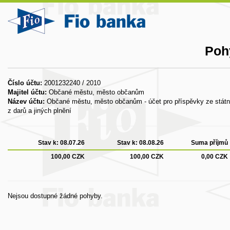
Poh
Číslo účtu:
2001232240 / 2010
Majitel účtu:
Občané městu, město občanům
Název účtu:
Občané městu, město občanům - účet pro příspěvky ze státní
z darů a jiných plnění
Stav k:
08.07.26
Stav k:
08.08.26
Suma příjmů
100,00 CZK
100,00 CZK
0,00 CZK
Nejsou dostupné žádné pohyby.