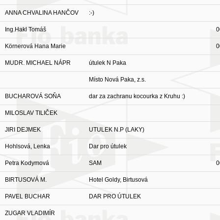
ANNA CHVALINA HANČOV
:-)
Ing.Hakl Tomáš
0
Körnerová Hana Marie
0
MUDR. MICHAEL NÁPR
útulek N Paka
Místo Nová Paka, z.s.
BUCHAROVÁ SOŇA
dar za zachranu kocourka z Kruhu :)
MILOSLAV TILIČEK
JIRI DEJMEK
UTULEK N.P (LAKY)
Hohlsová, Lenka
Dar pro útulek
Petra Kodymová
SAM
0
BIRTUSOVÁ M.
Hotel Goldy, Birtusová
PAVEL BUCHAR
DAR PRO ÚTULEK
ZUGAR VLADIMÍR