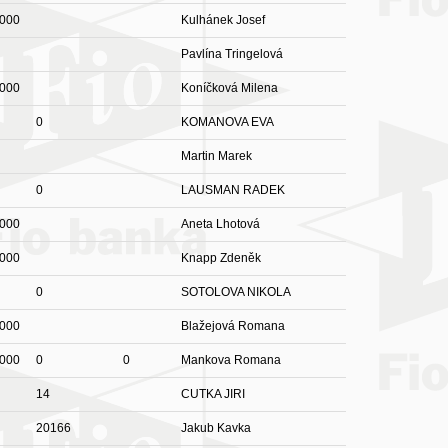
000
Kulhánek Josef
Pavlína Tringelová
000
Koníčková Milena
0
KOMANOVA EVA
Martin Marek
0
LAUSMAN RADEK
000
Aneta Lhotová
000
Knapp Zdeněk
0
SOTOLOVA NIKOLA
000
Blažejová Romana
000
0
0
Mankova Romana
14
CUTKA JIRI
20166
Jakub Kavka