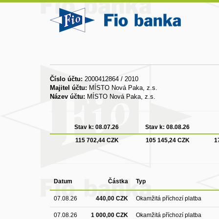
Číslo účtu:
2000412864 / 2010
Majitel účtu:
MÍSTO Nová Paka, z.s.
Název účtu:
MÍSTO Nová Paka, z.s.
Stav k:
08.07.26
Stav k:
08.08.26
115 702,44 CZK
105 145,24 CZK
1
Datum
Částka
Typ
07.08.26
440,00 CZK
Okamžitá příchozí platba
07.08.26
1 000,00 CZK
Okamžitá příchozí platba