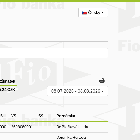
Česky
zůstatek
5,24 CZK
08.07.2026
-
08.08.2026
KS
VS
SS
Poznámka
000
2608060001
Bc.Blažková Linda
Veronika Hortová