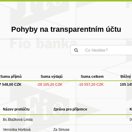
Pohyby na transparentním účtu
Suma příjmů
Suma výdajů
Suma celkem
Běžný 
7 548,00 CZK
-28 105,20 CZK
-10 557,20 CZK
105 14
Název protiúčtu
Zpráva pro příjemce
Bc.Blažková Linda
0
Veronika Hortová
Za Siriuse