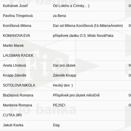
Kulhánek Josef
Od Lokiho a Cirinky... :)
0
Pavlína Tringelová
za Bena
Koníčková Milena
Dar od Milena Koníčková (f.b.MilenaAnelim)
0
KOMANOVA EVA
příspěvek útulku O.S. Místo NováPaka
Martin Marek
LAUSMAN RADEK
Aneta Lhotová
Dar pro útulek
0
Knapp Zdeněk
Zdeněk Knapp
0
SOTOLOVA NIKOLA
Hezký den :)
Blažejová Romana
Příspěvek pro útulek měsíčně
0
Mankova Romana
PEJSCI
0
CUTKA JIRI
Jakub Kavka
Dag