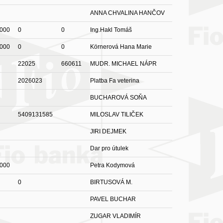
ANNA CHVALINA HANČOV
000
0
0
Ing.Hakl Tomáš
000
0
0
Körnerová Hana Marie
22025
660611
MUDR. MICHAEL NÁPR
2026023
Platba Fa veterina
BUCHAROVÁ SOŇA
5409131585
MILOSLAV TILIČEK
JIRI DEJMEK
Dar pro útulek
000
Petra Kodymová
0
BIRTUSOVÁ M.
PAVEL BUCHAR
ZUGAR VLADIMÍR