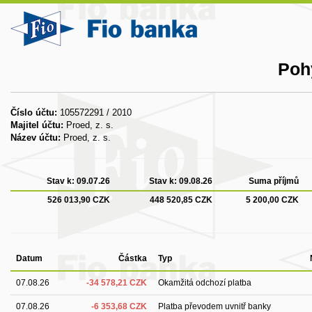
Poh
Číslo účtu:
105572291 / 2010
Majitel účtu:
Proed, z. s.
Název účtu:
Proed, z. s.
Stav k:
09.07.26
Stav k:
09.08.26
Suma příjmů
526 013,90 CZK
448 520,85 CZK
5 200,00 CZK
Datum
Částka
Typ
07.08.26
-34 578,21 CZK
Okamžitá odchozí platba
07.08.26
-6 353,68 CZK
Platba převodem uvnitř banky