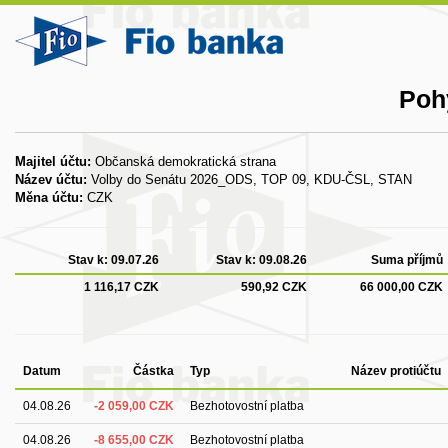
Poh
Majitel účtu:
Občanská demokratická strana
Název účtu:
Volby do Senátu 2026_ODS, TOP 09, KDU-ČSL, STAN
Měna účtu:
CZK
Stav k:
09.07.26
Stav k:
09.08.26
Suma příjmů
1 116,17 CZK
590,92 CZK
66 000,00 CZK
Datum
Částka
Typ
Název protiúčtu
04.08.26
-2 059,00 CZK
Bezhotovostní platba
04.08.26
-8 655,00 CZK
Bezhotovostní platba